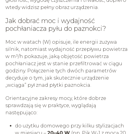
głośność, wygodę czyszczenia i trwałość, dopiero
wtedy widzisz pełny obraz urządzenia.
Jak dobrać moc i wydajność
pochłaniacza pyłu do paznokci?
Moc w watach (W) opisuje, ile energii zużywa
silnik, natomiast wydajność przepływu powietrza
w m³/h pokazuje, jaką objętość powietrza
pochłaniacz jest w stanie przefiltrować w ciągu
godziny. Połączenie tych dwóch parametrów
decyduje o tym, jak skutecznie urządzenie
„wciąga” pył znad płytki paznokcia.
Orientacyjne zakresy mocy, które dobrze
sprawdzają się w praktyce, wyglądają
następująco:
do użytku domowego przy kilku stylizacjach
w miesiącu –
20–40 W
(np. Pik W-1 z mocą 20