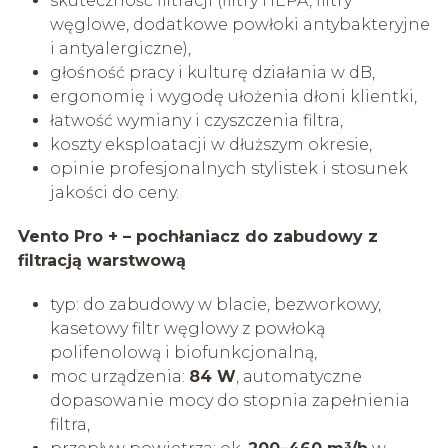
skuteczność filtracji (filtry HEPA, filtry
węglowe, dodatkowe powłoki antybakteryjne
i antyalergiczne),
głośność pracy i kulturę działania w dB,
ergonomię i wygodę ułożenia dłoni klientki,
łatwość wymiany i czyszczenia filtra,
koszty eksploatacji w dłuższym okresie,
opinie profesjonalnych stylistek i stosunek
jakości do ceny.
Vento Pro + – pochłaniacz do zabudowy z
filtracją warstwową
typ: do zabudowy w blacie, bezworkowy,
kasetowy filtr węglowy z powłoką
polifenolową i biofunkcjonalną,
moc urządzenia:
84 W
, automatyczne
dopasowanie mocy do stopnia zapełnienia
filtra,