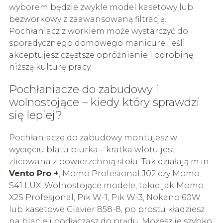
wyborem będzie zwykle model kasetowy lub
bezworkowy z zaawansowaną filtracją.
Pochłaniacz z workiem może wystarczyć do
sporadycznego domowego manicure, jeśli
akceptujesz częstsze opróżnianie i odrobinę
niższą kulturę pracy.
Pochłaniacze do zabudowy i
wolnostojące – kiedy który sprawdzi
się lepiej?
Pochłaniacze do zabudowy montujesz w
wycięciu blatu biurka – kratka wlotu jest
zlicowana z powierzchnią stołu. Tak działają m.in.
Vento Pro +
, Momo Profesional J02 czy Momo
S41 LUX. Wolnostojące modele, takie jak Momo
X2S Profesjonal, Pik W-1, Pik W-3, Nokano 60W
lub kasetowe Clavier 858-8, po prostu kładziesz
na blacie i podłączasz do prądu. Możesz je szybko