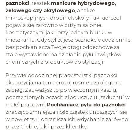
paznokci
, resztek
manicure hybrydowego,
żelowego czy akrylowego
, a także
mikroskopijnych drobinek skóry. Taki aerozol
pojawia się zarówno w dużym salonie
kosmetycznym, jak i przy jednym biurku w
mieszkaniu. Gdy stylizujesz paznokcie codziennie,
bez pochłaniacza Twoje drogi oddechowe są
stale wystawione na działanie pyłu i związków
chemicznych z produktów do stylizacji.
Przy wielogodzinnej pracy stylistki paznokci
ekspozycja na ten aerozol rośnie z zabiegu na
zabieg. Zauważysz to po wieczornym kaszlu,
podrażnionych oczach albo uczuciu „zaduchu” w
małej pracowni.
Pochłaniacz pyłu do paznokci
znacząco zmniejsza ilość cząstek unoszących się
w powietrzu i ogranicza ich wdychanie zarówno
przez Ciebie, jak i przez klientkę.