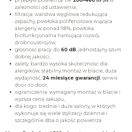
przepływ powietrza: ok.
200–460 m³/h
w
zależności od ustawienia,
filtracja: warstwa węglowa redukująca
zapachy, powłoka polifenolowa wiążąca
alergeny w ponad 98%, powłoka
biofunkcjonalna hamująca rozwój
drobnoustrojów,
głośność pracy: do
60 dB
, jednostajny szum
dobrej jakości,
zalety: bardzo wysoka skuteczność dla
alergików, stabilny montaż w blacie, duża
wydajność,
24 miesiące gwarancji
, serwis
door-to-door,
ograniczenia: wymagany montaż w blacie i
wyższa cena zakupu,
dla kogo: średnie i duże salony, w których
wykonuje się wiele stylizacji dziennie i
szczególnie dba o jakość powietrza.