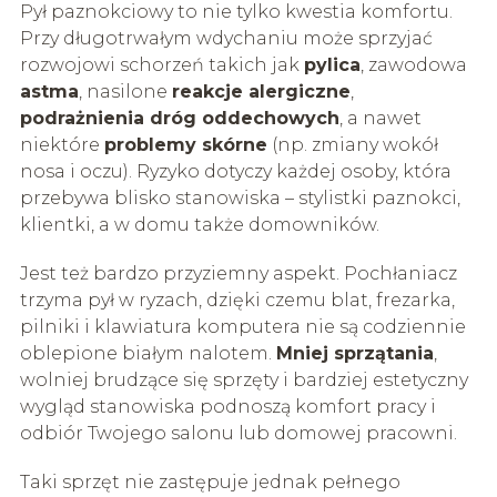
Pył paznokciowy to nie tylko kwestia komfortu.
Przy długotrwałym wdychaniu może sprzyjać
rozwojowi schorzeń takich jak
pylica
, zawodowa
astma
, nasilone
reakcje alergiczne
,
podrażnienia dróg oddechowych
, a nawet
niektóre
problemy skórne
(np. zmiany wokół
nosa i oczu). Ryzyko dotyczy każdej osoby, która
przebywa blisko stanowiska – stylistki paznokci,
klientki, a w domu także domowników.
Jest też bardzo przyziemny aspekt. Pochłaniacz
trzyma pył w ryzach, dzięki czemu blat, frezarka,
pilniki i klawiatura komputera nie są codziennie
oblepione białym nalotem.
Mniej sprzątania
,
wolniej brudzące się sprzęty i bardziej estetyczny
wygląd stanowiska podnoszą komfort pracy i
odbiór Twojego salonu lub domowej pracowni.
Taki sprzęt nie zastępuje jednak pełnego