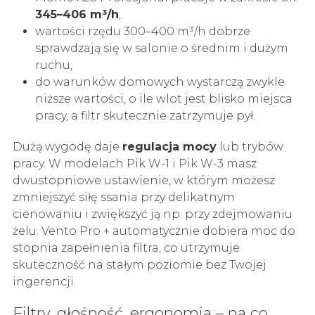
345–406 m³/h
,
wartości rzędu 300–400 m³/h dobrze
sprawdzają się w salonie o średnim i dużym
ruchu,
do warunków domowych wystarczą zwykle
niższe wartości, o ile wlot jest blisko miejsca
pracy, a filtr skutecznie zatrzymuje pył.
Dużą wygodę daje
regulacja mocy
lub trybów
pracy. W modelach Pik W-1 i Pik W-3 masz
dwustopniowe ustawienie, w którym możesz
zmniejszyć siłę ssania przy delikatnym
cienowaniu i zwiększyć ją np. przy zdejmowaniu
żelu. Vento Pro + automatycznie dobiera moc do
stopnia zapełnienia filtra, co utrzymuje
skuteczność na stałym poziomie bez Twojej
ingerencji.
Filtry, głośność, ergonomia – na co