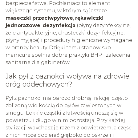
bezpieczeństwa. Pochłaniacz to element
większego systemu, w którym są jeszcze
maseczki przeciwpyłowe
,
rękawiczki
jednorazowe
,
dezynfekcja
(płyny dezynfekcyjne,
żele antybakteryjne, chusteczki dezynfekcyjne,
płyny myjące) i procedury higieniczne wymagane
w branży beauty. Dzięki temu stanowisko
manicure spełnia dobre praktyki BHP i zalecenia
sanitarne dla gabinetów.
Jak pył z paznokci wpływa na zdrowie
dróg oddechowych?
Pył z paznokci ma bardzo drobną frakcję, często
zbliżoną wielkością do pyłów zawieszonych w
smogu. Lekkie cząstki z łatwością unoszą się w
powietrzu i długo w nim pozostają. Przy każdej
stylizacji wdychasz je razem z powietrzem, a część
z nich może docierać głęboko do oskrzeli i