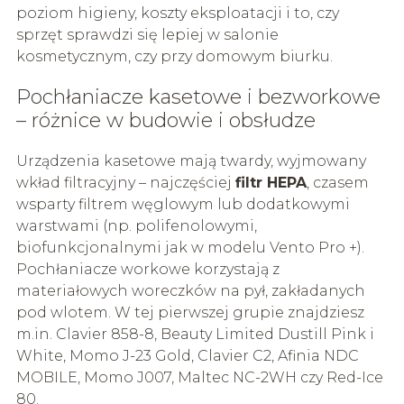
poziom higieny, koszty eksploatacji i to, czy
sprzęt sprawdzi się lepiej w salonie
kosmetycznym, czy przy domowym biurku.
Pochłaniacze kasetowe i bezworkowe
– różnice w budowie i obsłudze
Urządzenia kasetowe mają twardy, wyjmowany
wkład filtracyjny – najczęściej
filtr HEPA
, czasem
wsparty filtrem węglowym lub dodatkowymi
warstwami (np. polifenolowymi,
biofunkcjonalnymi jak w modelu Vento Pro +).
Pochłaniacze workowe korzystają z
materiałowych woreczków na pył, zakładanych
pod wlotem. W tej pierwszej grupie znajdziesz
m.in. Clavier 858-8, Beauty Limited Dustill Pink i
White, Momo J-23 Gold, Clavier C2, Afinia NDC
MOBILE, Momo J007, Maltec NC-2WH czy Red-Ice
80.