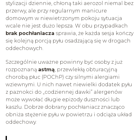
stylizacji dziennie, chłoną taki aerozol niemal bez
przerwy, ale przy regularnym manicure
domowym w niewietrzonym pokoju sytuacja
wcale nie jest dużo lepsza. W obu przypadkach
brak pochłaniacza
sprawia, że każda sesja kończy
się kolejną porcją pyłu osadzającą się w drogach
oddechowych.
Szczególnie uważne powinny być osoby z już
rozpoznaną
astmą
, przewlekłą obturacyjną
chorobą płuc (POChP) czy silnymi alergiami
wziewnymi. U nich nawet niewielki dodatek pyłu
z paznokci do „codziennej dawki” alergenów
może wywołać długie epizody duszności lub
kaszlu. Dobrze dobrany pochłaniacz znacząco
obniża stężenie pyłu w powietrzu i odciąża układ
oddechowy.