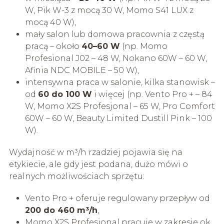
W, Pik W-3 z mocą 30 W, Momo S41 LUX z
mocą 40 W),
mały salon lub domowa pracownia z częstą
pracą – około
40–60 W
(np. Momo
Profesional J02 – 48 W, Nokano 60W – 60 W,
Afinia NDC MOBILE – 50 W),
intensywna praca w salonie, kilka stanowisk –
od
60 do 100 W
i więcej (np. Vento Pro + – 84
W, Momo X2S Profesjonal – 65 W, Pro Comfort
60W – 60 W, Beauty Limited Dustill Pink – 100
W).
Wydajność w m³/h rzadziej pojawia się na
etykiecie, ale gdy jest podana, dużo mówi o
realnych możliwościach sprzętu:
Vento Pro + oferuje regulowany przepływ od
200 do 460 m³/h
,
Momo X2S Profesjonal pracuje w zakresie ok.