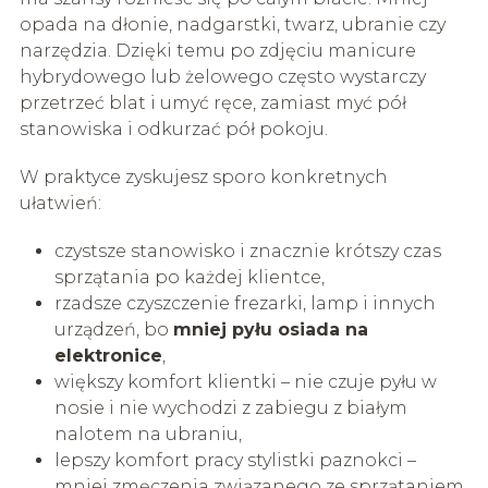
opada na dłonie, nadgarstki, twarz, ubranie czy
narzędzia. Dzięki temu po zdjęciu manicure
hybrydowego lub żelowego często wystarczy
przetrzeć blat i umyć ręce, zamiast myć pół
stanowiska i odkurzać pół pokoju.
W praktyce zyskujesz sporo konkretnych
ułatwień:
czystsze stanowisko i znacznie krótszy czas
sprzątania po każdej klientce,
rzadsze czyszczenie frezarki, lamp i innych
urządzeń, bo
mniej pyłu osiada na
elektronice
,
większy komfort klientki – nie czuje pyłu w
nosie i nie wychodzi z zabiegu z białym
nalotem na ubraniu,
lepszy komfort pracy stylistki paznokci –
mniej zmęczenia związanego ze sprzątaniem