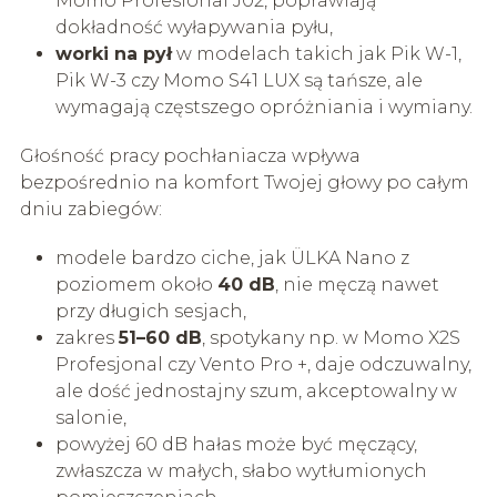
Momo Profesional J02, poprawiają
dokładność wyłapywania pyłu,
worki na pył
w modelach takich jak Pik W-1,
Pik W-3 czy Momo S41 LUX są tańsze, ale
wymagają częstszego opróżniania i wymiany.
Głośność pracy pochłaniacza wpływa
bezpośrednio na komfort Twojej głowy po całym
dniu zabiegów:
modele bardzo ciche, jak ÜLKA Nano z
poziomem około
40 dB
, nie męczą nawet
przy długich sesjach,
zakres
51–60 dB
, spotykany np. w Momo X2S
Profesjonal czy Vento Pro +, daje odczuwalny,
ale dość jednostajny szum, akceptowalny w
salonie,
powyżej 60 dB hałas może być męczący,
zwłaszcza w małych, słabo wytłumionych