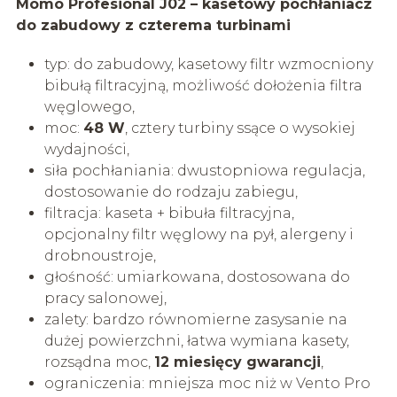
Momo Profesional J02 – kasetowy pochłaniacz
do zabudowy z czterema turbinami
typ: do zabudowy, kasetowy filtr wzmocniony
bibułą filtracyjną, możliwość dołożenia filtra
węglowego,
moc:
48 W
, cztery turbiny ssące o wysokiej
wydajności,
siła pochłaniania: dwustopniowa regulacja,
dostosowanie do rodzaju zabiegu,
filtracja: kaseta + bibuła filtracyjna,
opcjonalny filtr węglowy na pył, alergeny i
drobnoustroje,
głośność: umiarkowana, dostosowana do
pracy salonowej,
zalety: bardzo równomierne zasysanie na
dużej powierzchni, łatwa wymiana kasety,
rozsądna moc,
12 miesięcy gwarancji
,
ograniczenia: mniejsza moc niż w Vento Pro