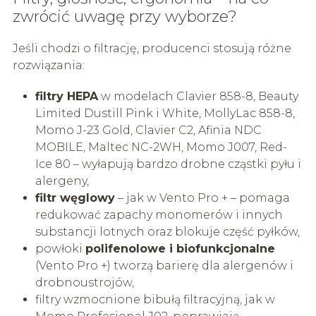
zwrócić uwagę przy wyborze?
Jeśli chodzi o filtrację, producenci stosują różne
rozwiązania:
filtry HEPA
w modelach Clavier 858-8, Beauty
Limited Dustill Pink i White, MollyLac 858-8,
Momo J-23 Gold, Clavier C2, Afinia NDC
MOBILE, Maltec NC-2WH, Momo J007, Red-
Ice 80 – wyłapują bardzo drobne cząstki pyłu i
alergeny,
filtr węglowy
– jak w Vento Pro + – pomaga
redukować zapachy monomerów i innych
substancji lotnych oraz blokuje część pyłków,
powłoki
polifenolowe i biofunkcjonalne
(Vento Pro +) tworzą barierę dla alergenów i
drobnoustrojów,
filtry wzmocnione bibułą filtracyjną, jak w