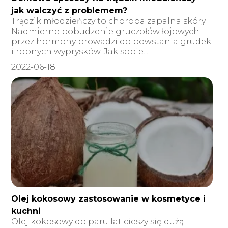
jak walczyć z problemem?
Trądzik młodzieńczy to choroba zapalna skóry.
Nadmierne pobudzenie gruczołów łojowych
przez hormony prowadzi do powstania grudek
i ropnych wyprysków. Jak sobie...
2022-06-18
Olej kokosowy zastosowanie w kosmetyce i
kuchni
Olej kokosowy do paru lat cieszy się dużą