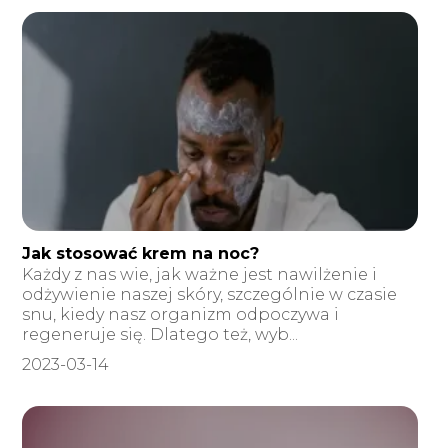
Jak stosować krem na noc?
Każdy z nas wie, jak ważne jest nawilżenie i
odżywienie naszej skóry, szczególnie w czasie
snu, kiedy nasz organizm odpoczywa i
regeneruje się. Dlatego też, wyb...
2023-03-14