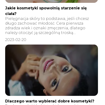
Jakie kosmetyki spowolnią starzenie się
ciała?
Pielęgnacja skóry to podstawa, jeśli chcesz
długo zachować młodość. Cera pierwsza
zdradza wiek i oznaki zmęczenia, dlatego
należy otoczyć ją szczególną troską....
2023-02-20
Dlaczego warto wybierać dobre kosmetyki?