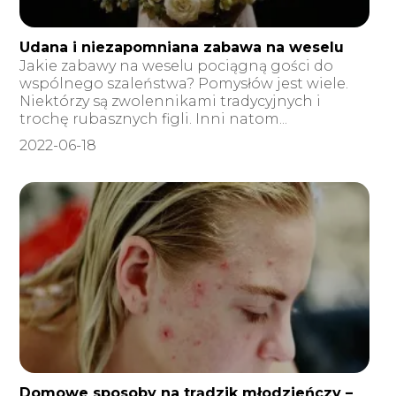
Udana i niezapomniana zabawa na weselu
Jakie zabawy na weselu pociągną gości do
wspólnego szaleństwa? Pomysłów jest wiele.
Niektórzy są zwolennikami tradycyjnych i
trochę rubasznych figli. Inni natom...
2022-06-18
Domowe sposoby na trądzik młodzieńczy –