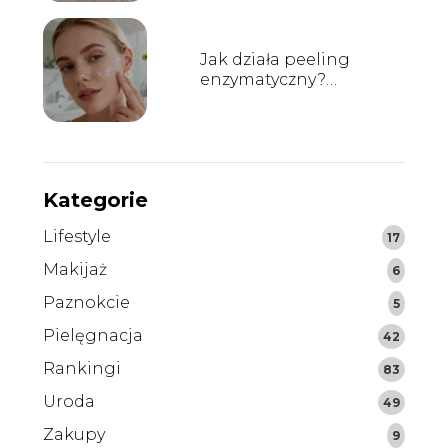
Jak działa peeling
enzymatyczny?
Wszystko, co musisz
wiedzieć
Kategorie
Lifestyle
17
Makijaż
6
Paznokcie
5
Pielęgnacja
42
Rankingi
83
Uroda
49
Zakupy
9