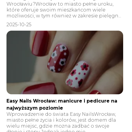
Wrocławiu?Wrocław to miasto pełne uroku,
które oferuje swoim mieszkańcom wiele
możliwości, w tym również w zakresie pielęgn...
2025-10-25
Easy Nails Wrocław: manicure i pedicure na
najwyższym poziomie
Wprowadzenie do świata Easy NailsWrocław,
miasto pełne życia i kolorów, jest domem dla
wielu miejsc, gdzie można zadbać o swoje
dłonie i stopy. Jednak jedno mie...