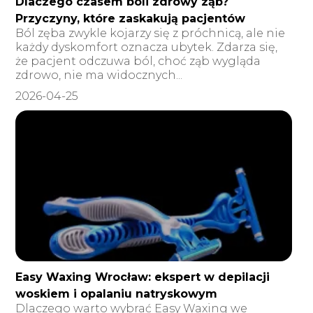
Dlaczego czasem boli zdrowy ząb?
Przyczyny, które zaskakują pacjentów
Ból zęba zwykle kojarzy się z próchnicą, ale nie
każdy dyskomfort oznacza ubytek. Zdarza się,
że pacjent odczuwa ból, choć ząb wygląda
zdrowo, nie ma widocznych...
2026-04-25
Easy Waxing Wrocław: ekspert w depilacji
woskiem i opalaniu natryskowym
Dlaczego warto wybrać Easy Waxing we