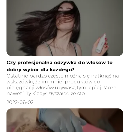
Czy profesjonalna odżywka do włosów to
dobry wybór dla każdego?
Ostatnio bardzo często można się natknąć na
wskazówki, że im mniej produktów do
pielęgnacji włosów używasz, tym lepiej. Może
nawet i Ty kiedyś słyszałeś, że sto...
2022-08-02