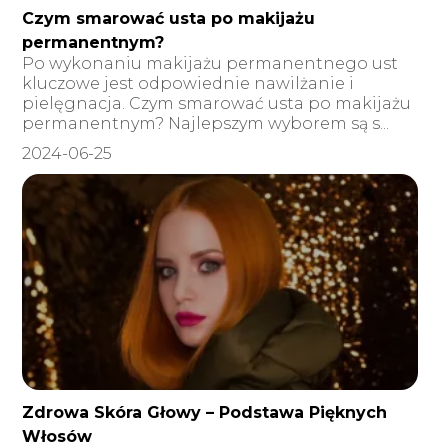
Czym smarować usta po makijażu
permanentnym?
Po wykonaniu makijażu permanentnego ust
kluczowe jest odpowiednie nawilżanie i
pielęgnacja. Czym smarować usta po makijażu
permanentnym? Najlepszym wyborem są s...
2024-06-25
Zdrowa Skóra Głowy – Podstawa Pięknych
Włosów