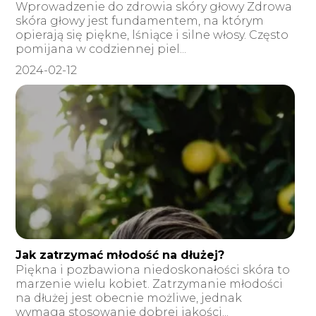
Wprowadzenie do zdrowia skóry głowy Zdrowa
skóra głowy jest fundamentem, na którym
opierają się piękne, lśniące i silne włosy. Często
pomijana w codziennej piel...
2024-02-12
Jak zatrzymać młodość na dłużej?
Piękna i pozbawiona niedoskonałości skóra to
marzenie wielu kobiet. Zatrzymanie młodości
na dłużej jest obecnie możliwe, jednak
wymaga stosowanie dobrej jakości...