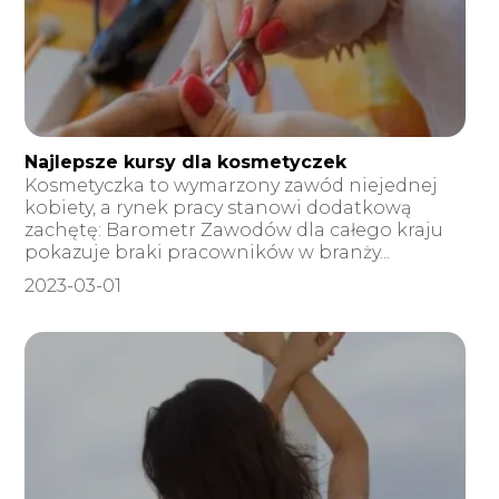
Najlepsze kursy dla kosmetyczek
Kosmetyczka to wymarzony zawód niejednej
kobiety, a rynek pracy stanowi dodatkową
zachętę: Barometr Zawodów dla całego kraju
pokazuje braki pracowników w branży...
2023-03-01