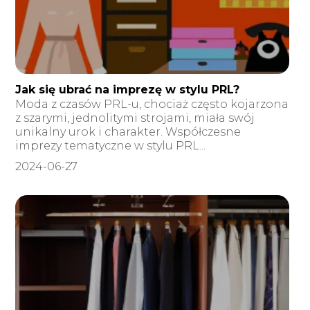
Jak się ubrać na imprezę w stylu PRL?
Moda z czasów PRL-u, chociaż często kojarzona
z szarymi, jednolitymi strojami, miała swój
unikalny urok i charakter. Współczesne
imprezy tematyczne w stylu PRL...
2024-06-27