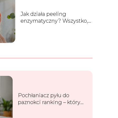
Jak działa peeling
enzymatyczny? Wszystko,
co musisz wiedzieć
Pochłaniacz pyłu do
paznokci ranking – który
wybrać?