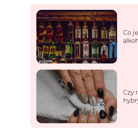
Co j
alko
Czy 
hybr
szko