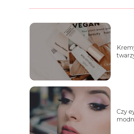
Kremy
twarz
Dlacz
korzy
Czy ey
modny
właśc