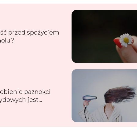
eść przed spożyciem
holu?
robienie paznokci
ydowych jest
dliwe dla zdrowia?