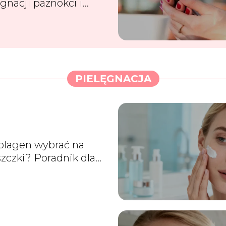
ęgnacji paznokci i
sów?
PIELĘGNACJA
kolagen wybrać na
zczki? Poradnik dla
ego