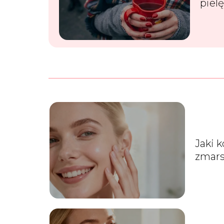
piel
wło
Jaki 
zmars
każd