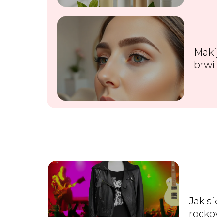
Maki
brwi
gdzi
Jak s
rock