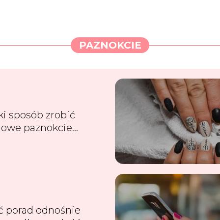
PAZNOKCIE
ki sposób zrobić
nowe paznokcie
rydowe?
ć porad odnośnie