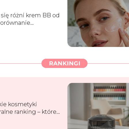
się różni krem BB od
Porównanie
uktów
RANKINGI
kie kosmetyki
ralne ranking – które
i wybrać?