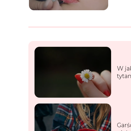
W ja
tyta
hyb
Garś