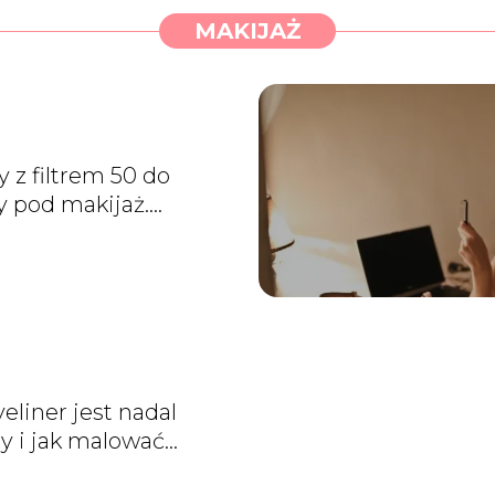
MAKIJAŻ
 z filtrem 50 do
y pod makijaż.
ego warto z nich
stać? Co wybrać?
eliner jest nadal
 i jak malować
iwą kreskę na oku?