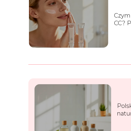
Czym 
CC? 
prod
Pols
natu
mark