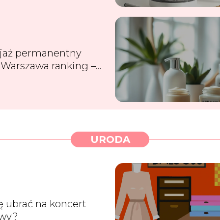
jaż permanentny
 Warszawa ranking –
e warto iść?
URODA
ię ubrać na koncert
owy?