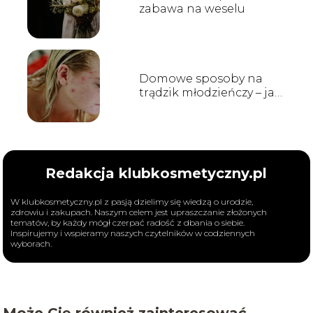
zabawa na weselu
Domowe sposoby na
trądzik młodzieńczy – jak
walczyć z problemem?
Redakcja klubkosmetyczny.pl
W klubkosmetyczny.pl z pasją dzielimy się wiedzą o urodzie,
zdrowiu i zakupach. Naszym celem jest upraszczanie złożonych
tematów, by każdy mógł czerpać radość z dbania o siebie.
Inspirujemy i wspieramy naszych czytelników w codziennych
wyborach.