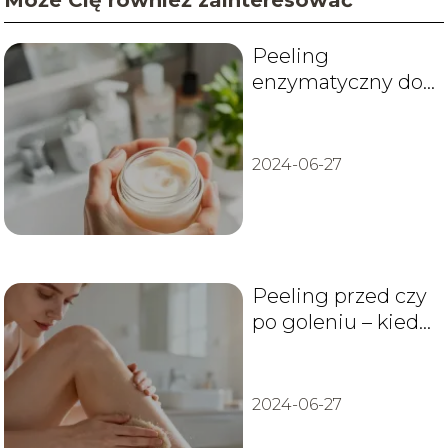
Może Cię również zainteresować
Peeling
enzymatyczny do
twarzy ranking –
które warto
wybrać?
2024-06-27
Peeling przed czy
po goleniu – kiedy
najlepiej go
wykonać?
2024-06-27