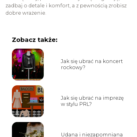
zadbaj o detale i komfort, a z pewnością zrobisz
dobre wrażenie.
Zobacz także:
Jak się ubrać na koncert
rockowy?
Jak się ubrać na imprezę
w stylu PRL?
Udana i niezapomniana