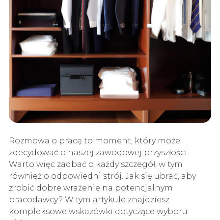
Rozmowa o pracę to moment, który może
zdecydować o naszej zawodowej przyszłości.
Warto więc zadbać o każdy szczegół, w tym
również o odpowiedni strój. Jak się ubrać, aby
zrobić dobre wrażenie na potencjalnym
pracodawcy? W tym artykule znajdziesz
kompleksowe wskazówki dotyczące wyboru