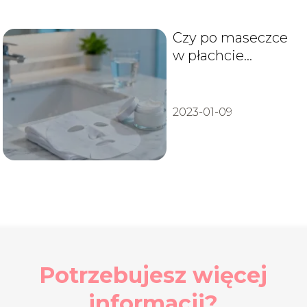
Czy po maseczce
w płachcie
nakłada się krem?
2023-01-09
Potrzebujesz więcej
informacji?