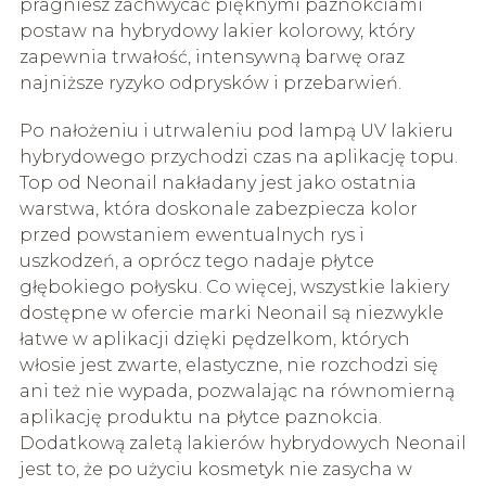
pragniesz zachwycać pięknymi paznokciami
postaw na hybrydowy lakier kolorowy, który
zapewnia trwałość, intensywną barwę oraz
najniższe ryzyko odprysków i przebarwień.
Po nałożeniu i utrwaleniu pod lampą UV lakieru
hybrydowego przychodzi czas na aplikację topu.
Top od Neonail nakładany jest jako ostatnia
warstwa, która doskonale zabezpiecza kolor
przed powstaniem ewentualnych rys i
uszkodzeń, a oprócz tego nadaje płytce
głębokiego połysku. Co więcej, wszystkie lakiery
dostępne w ofercie marki Neonail są niezwykle
łatwe w aplikacji dzięki pędzelkom, których
włosie jest zwarte, elastyczne, nie rozchodzi się
ani też nie wypada, pozwalając na równomierną
aplikację produktu na płytce paznokcia.
Dodatkową zaletą lakierów hybrydowych Neonail
jest to, że po użyciu kosmetyk nie zasycha w