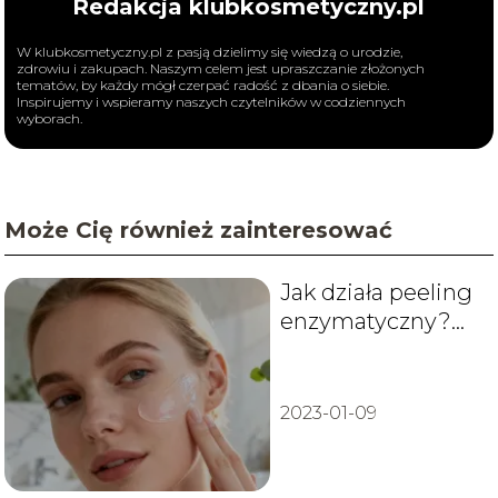
Redakcja klubkosmetyczny.pl
W klubkosmetyczny.pl z pasją dzielimy się wiedzą o urodzie,
zdrowiu i zakupach. Naszym celem jest upraszczanie złożonych
tematów, by każdy mógł czerpać radość z dbania o siebie.
Inspirujemy i wspieramy naszych czytelników w codziennych
wyborach.
Może Cię również zainteresować
Jak działa peeling
enzymatyczny?
Wszystko, co
musisz wiedzieć
2023-01-09