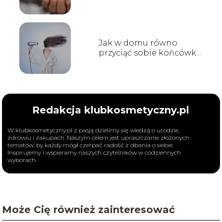
szkodliwe dla zdrowia?
Jak w domu równo
przyciąć sobie końcówki
włosów?
Redakcja klubkosmetyczny.pl
W klubkosmetyczny.pl z pasją dzielimy się wiedzą o urodzie,
zdrowiu i zakupach. Naszym celem jest upraszczanie złożonych
tematów, by każdy mógł czerpać radość z dbania o siebie.
Inspirujemy i wspieramy naszych czytelników w codziennych
wyborach.
Może Cię również zainteresować