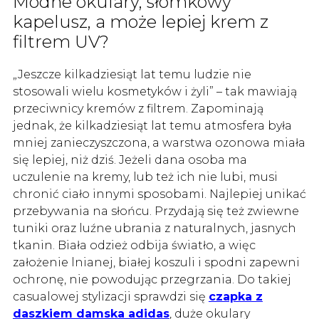
Modne okulary, słomkowy
kapelusz, a może lepiej krem z
filtrem UV?
„Jeszcze kilkadziesiąt lat temu ludzie nie
stosowali wielu kosmetyków i żyli” – tak mawiają
przeciwnicy kremów z filtrem. Zapominają
jednak, że kilkadziesiąt lat temu atmosfera była
mniej zanieczyszczona, a warstwa ozonowa miała
się lepiej, niż dziś. Jeżeli dana osoba ma
uczulenie na kremy, lub też ich nie lubi, musi
chronić ciało innymi sposobami. Najlepiej unikać
przebywania na słońcu. Przydają się też zwiewne
tuniki oraz luźne ubrania z naturalnych, jasnych
tkanin. Biała odzież odbija światło, a więc
założenie lnianej, białej koszuli i spodni zapewni
ochronę, nie powodując przegrzania. Do takiej
casualowej stylizacji sprawdzi się
czapka z
daszkiem damska adidas
, duże okulary