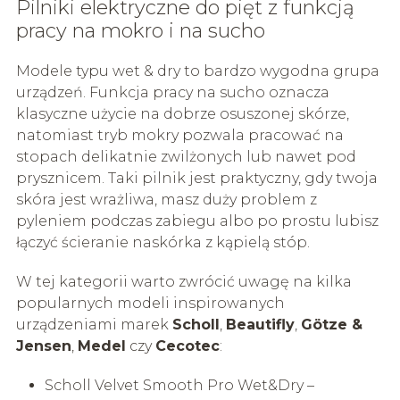
Pilniki elektryczne do pięt z funkcją
pracy na mokro i na sucho
Modele typu wet & dry to bardzo wygodna grupa
urządzeń. Funkcja pracy na sucho oznacza
klasyczne użycie na dobrze osuszonej skórze,
natomiast tryb mokry pozwala pracować na
stopach delikatnie zwilżonych lub nawet pod
prysznicem. Taki pilnik jest praktyczny, gdy twoja
skóra jest wrażliwa, masz duży problem z
pyleniem podczas zabiegu albo po prostu lubisz
łączyć ścieranie naskórka z kąpielą stóp.
W tej kategorii warto zwrócić uwagę na kilka
popularnych modeli inspirowanych
urządzeniami marek
Scholl
,
Beautifly
,
Götze &
Jensen
,
Medel
czy
Cecotec
:
Scholl Velvet Smooth Pro Wet&Dry –