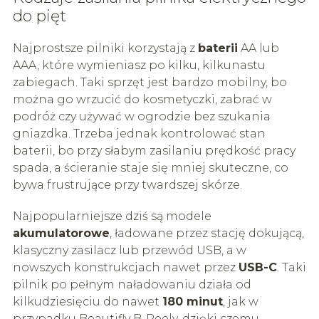
do pięt
Najprostsze pilniki korzystają z
baterii
AA lub
AAA, które wymieniasz po kilku, kilkunastu
zabiegach. Taki sprzęt jest bardzo mobilny, bo
można go wrzucić do kosmetyczki, zabrać w
podróż czy używać w ogrodzie bez szukania
gniazdka. Trzeba jednak kontrolować stan
baterii, bo przy słabym zasilaniu prędkość pracy
spada, a ścieranie staje się mniej skuteczne, co
bywa frustrujące przy twardszej skórze.
Najpopularniejsze dziś są modele
akumulatorowe
, ładowane przez stację dokującą,
klasyczny zasilacz lub przewód USB, a w
nowszych konstrukcjach nawet przez
USB-C
. Taki
pilnik po pełnym naładowaniu działa od
kilkudziesięciu do nawet
180 minut
, jak w
przypadku Beautifly B-Peely, dzięki czemu