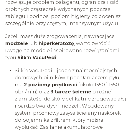
rozwiązuje problem bałaganu, ogranicza ilość
drobnych cząsteczek wdychanych podczas
zabiegu i podnosi poziom higieny, co docenisz
szczególnie przy częstym, intensywnym użyciu.
Jeżeli masz duże zrogowacenia, nawracające
modzele
lub
hiperkeratozę
, warto zwrócić
uwagę na modele inspirowane rozwiązaniami
typu
Silk’n VacuPedi
:
Silk’n VacuPedi – jeden z najmocniejszych
domowych pilników z pochłaniaczem pyłu,
ma
2 poziomy prędkości
(około 1350 i 1550
obr./min) oraz
3 tarcze ścierne
o różnej
ziarnistości do skóry delikatnie zrogowaciałej
i bardzo twardych modzeli. Wbudowany
system próżniowy zasysa ścierany naskórek
do pojemnika z filtrem, który można
wypłukać. Zasilanie akumulatorowe