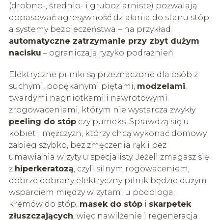
(drobno-, średnio- i gruboziarniste) pozwalają
dopasować agresywność działania do stanu stóp,
a systemy bezpieczeństwa – na przykład
automatyczne zatrzymanie przy zbyt dużym
nacisku
– ograniczają ryzyko podrażnień.
Elektryczne pilniki są przeznaczone dla osób z
suchymi, popękanymi piętami,
modzelami
,
twardymi nagniotkami i nawrotowymi
zrogowaceniami, którym nie wystarcza zwykły
peeling do stóp
czy pumeks. Sprawdzą się u
kobiet i mężczyzn, którzy chcą wykonać domowy
zabieg szybko, bez zmęczenia rąk i bez
umawiania wizyty u specjalisty. Jeżeli zmagasz się
z
hiperkeratozą
, czyli silnym rogowaceniem,
dobrze dobrany elektryczny pilnik będzie dużym
wsparciem między wizytami u podologa.
kremów do stóp,
masek do stóp
i
skarpetek
złuszczających
, więc nawilżenie i regeneracja