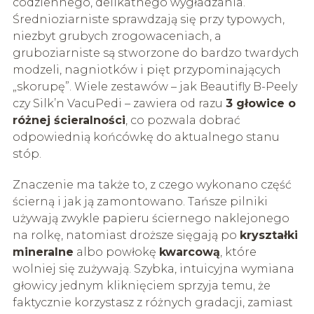
codziennego, delikatnego wygładzania.
Średnioziarniste sprawdzają się przy typowych,
niezbyt grubych zrogowaceniach, a
gruboziarniste są stworzone do bardzo twardych
modzeli, nagniotków i pięt przypominających
„skorupę”. Wiele zestawów – jak Beautifly B-Peely
czy Silk’n VacuPedi – zawiera od razu
3 głowice o
różnej ścieralności
, co pozwala dobrać
odpowiednią końcówkę do aktualnego stanu
stóp.
Znaczenie ma także to, z czego wykonano część
ścierną i jak ją zamontowano. Tańsze pilniki
używają zwykle papieru ściernego naklejonego
na rolkę, natomiast droższe sięgają po
kryształki
mineralne
albo powłokę
kwarcową
, które
wolniej się zużywają. Szybka, intuicyjna wymiana
głowicy jednym kliknięciem sprzyja temu, że
faktycznie korzystasz z różnych gradacji, zamiast