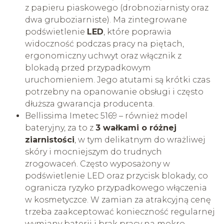
z papieru piaskowego (drobnoziarnisty oraz
dwa gruboziarniste). Ma zintegrowane
podświetlenie
LED
, które poprawia
widoczność podczas pracy na piętach,
ergonomiczny uchwyt oraz włącznik z
blokadą przed przypadkowym
uruchomieniem. Jego atutami są krótki czas
potrzebny na opanowanie obsługi i często
dłuższa gwarancja producenta.
Bellissima Imetec 5169 – również model
bateryjny, za to z
3 wałkami o różnej
ziarnistości
, w tym delikatnym do wrażliwej
skóry i mocniejszym do trudnych
zrogowaceń. Często wyposażony w
podświetlenie LED oraz przycisk blokady, co
ogranicza ryzyko przypadkowego włączenia
w kosmetyczce. W zamian za atrakcyjną cenę
trzeba zaakceptować konieczność regularnej
wymiany baterii i brak pracy na mokro.