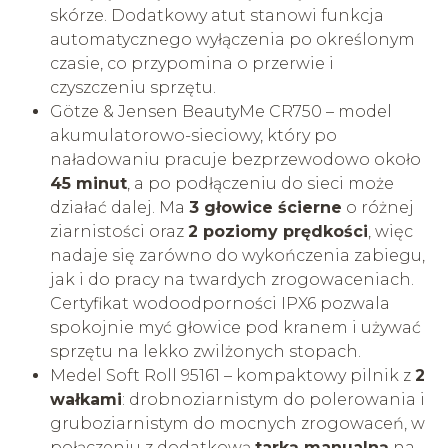
skórze. Dodatkowy atut stanowi funkcja
automatycznego wyłączenia po określonym
czasie, co przypomina o przerwie i
czyszczeniu sprzętu.
Götze & Jensen BeautyMe CR750 – model
akumulatorowo-sieciowy, który po
naładowaniu pracuje bezprzewodowo około
45 minut
, a po podłączeniu do sieci może
działać dalej. Ma
3 głowice ścierne
o różnej
ziarnistości oraz
2 poziomy prędkości
, więc
nadaje się zarówno do wykończenia zabiegu,
jak i do pracy na twardych zrogowaceniach.
Certyfikat wodoodporności IPX6 pozwala
spokojnie myć głowice pod kranem i używać
sprzętu na lekko zwilżonych stopach.
Medel Soft Roll 95161 – kompaktowy pilnik z
2
wałkami
: drobnoziarnistym do polerowania i
gruboziarnistym do mocnych zrogowaceń, w
połączeniu z dodatkową
tarką manualną
na