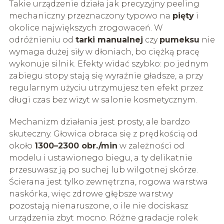
Takie urządzenie działa jak precyzyjny peeling
mechaniczny przeznaczony typowo na
pięty
i
okolice największych zrogowaceń. W
odróżnieniu od
tarki manualnej
czy
pumeksu
nie
wymaga dużej siły w dłoniach, bo ciężką pracę
wykonuje silnik. Efekty widać szybko: po jednym
zabiegu stopy stają się wyraźnie gładsze, a przy
regularnym użyciu utrzymujesz ten efekt przez
długi czas bez wizyt w salonie kosmetycznym.
Mechanizm działania jest prosty, ale bardzo
skuteczny. Głowica obraca się z prędkością od
około
1300–2300 obr./min
w zależności od
modelu i ustawionego biegu, a ty delikatnie
przesuwasz ją po suchej lub wilgotnej skórze.
Ścierana jest tylko zewnętrzna, rogowa warstwa
naskórka, więc zdrowe głębsze warstwy
pozostają nienaruszone, o ile nie dociskasz
urządzenia zbyt mocno. Różne gradacje rolek