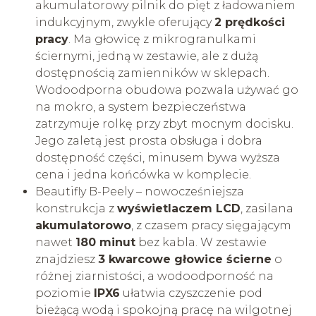
akumulatorowy pilnik do pięt z ładowaniem
indukcyjnym, zwykle oferujący
2 prędkości
pracy
. Ma głowicę z mikrogranulkami
ściernymi, jedną w zestawie, ale z dużą
dostępnością zamienników w sklepach.
Wodoodporna obudowa pozwala używać go
na mokro, a system bezpieczeństwa
zatrzymuje rolkę przy zbyt mocnym docisku.
Jego zaletą jest prosta obsługa i dobra
dostępność części, minusem bywa wyższa
cena i jedna końcówka w komplecie.
Beautifly B-Peely – nowocześniejsza
konstrukcja z
wyświetlaczem LCD
, zasilana
akumulatorowo
, z czasem pracy sięgającym
nawet
180 minut
bez kabla. W zestawie
znajdziesz
3 kwarcowe głowice ścierne
o
różnej ziarnistości, a wodoodporność na
poziomie
IPX6
ułatwia czyszczenie pod
bieżącą wodą i spokojną pracę na wilgotnej