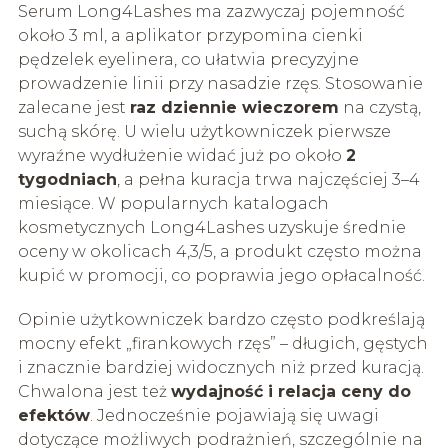
Serum Long4Lashes ma zazwyczaj pojemność
około 3 ml, a aplikator przypomina cienki
pędzelek eyelinera, co ułatwia precyzyjne
prowadzenie linii przy nasadzie rzęs. Stosowanie
zalecane jest
raz dziennie wieczorem
na czystą,
suchą skórę. U wielu użytkowniczek pierwsze
wyraźne wydłużenie widać już po około
2
tygodniach
, a pełna kuracja trwa najczęściej 3–4
miesiące. W popularnych katalogach
kosmetycznych Long4Lashes uzyskuje średnie
oceny w okolicach 4,3/5, a produkt często można
kupić w promocji, co poprawia jego opłacalność.
Opinie użytkowniczek bardzo często podkreślają
mocny efekt „firankowych rzęs” – długich, gęstych
i znacznie bardziej widocznych niż przed kuracją.
Chwalona jest też
wydajność i relacja ceny do
efektów
. Jednocześnie pojawiają się uwagi
dotyczące możliwych podrażnień, szczególnie na