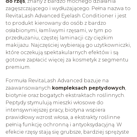
do rzęs
, znany z bardzo mocnego działania
zagęszczającego i wydłużającego. Pełna nazwa to
RevitaLash Advanced Eyelash Conditioner i jest
to produkt kierowany do osób z bardzo
osłabionymi, łamliwymi rzęsami, w tym po
przedłużaniu, częstej laminacji czy ciężkim
makijażu. Najczęściej wybierają go użytkowniczki,
które oczekują spektakularnych efektów i są
gotowe zapłacić więcej za kosmetyk z segmentu
premium.
Formuła RevitaLash Advanced bazuje na
zaawansowanych
kompleksach peptydowych
,
biotynie oraz bogatych ekstraktach roślinnych.
Peptydy stymulują mieszki włosowe do
intensywniejszej pracy, biotyna wspiera
prawidłowy wzrost włosa, a ekstrakty roślinne
pełnią funkcję ochronną i antyoksydacyjną. W
efekcie rzęsy stają się grubsze, bardziej sprężyste