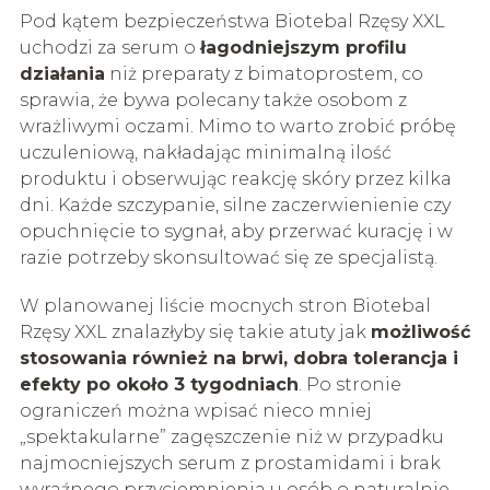
Pod kątem bezpieczeństwa Biotebal Rzęsy XXL
uchodzi za serum o
łagodniejszym profilu
działania
niż preparaty z bimatoprostem, co
sprawia, że bywa polecany także osobom z
wrażliwymi oczami. Mimo to warto zrobić próbę
uczuleniową, nakładając minimalną ilość
produktu i obserwując reakcję skóry przez kilka
dni. Każde szczypanie, silne zaczerwienienie czy
opuchnięcie to sygnał, aby przerwać kurację i w
razie potrzeby skonsultować się ze specjalistą.
W planowanej liście mocnych stron Biotebal
Rzęsy XXL znalazłyby się takie atuty jak
możliwość
stosowania również na brwi, dobra tolerancja i
efekty po około 3 tygodniach
. Po stronie
ograniczeń można wpisać nieco mniej
„spektakularne” zagęszczenie niż w przypadku
najmocniejszych serum z prostamidami i brak
wyraźnego przyciemnienia u osób o naturalnie