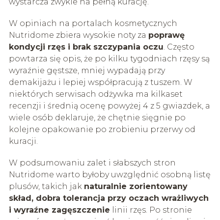
wystarcza zwykle na pełną kurację.
W opiniach na portalach kosmetycznych
Nutridome zbiera wysokie noty za
poprawę
kondycji rzęs i brak szczypania oczu
. Często
powtarza się opis, że po kilku tygodniach rzęsy są
wyraźnie gęstsze, mniej wypadają przy
demakijażu i lepiej współpracują z tuszem. W
niektórych serwisach odżywka ma kilkaset
recenzji i średnią ocenę powyżej 4 z 5 gwiazdek, a
wiele osób deklaruje, że chętnie sięgnie po
kolejne opakowanie po zrobieniu przerwy od
kuracji.
W podsumowaniu zalet i słabszych stron
Nutridome warto byłoby uwzględnić osobną listę
plusów, takich jak
naturalnie zorientowany
skład, dobra tolerancja przy oczach wrażliwych
i wyraźne zagęszczenie
linii rzęs. Po stronie