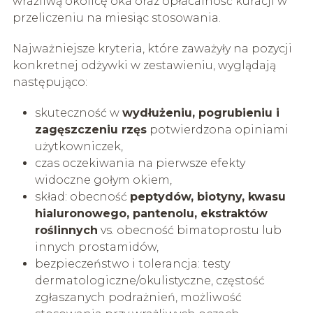
wrażliwą okolicę oka oraz opłacalność kuracji w
przeliczeniu na miesiąc stosowania.
Najważniejsze kryteria, które zaważyły na pozycji
konkretnej odżywki w zestawieniu, wyglądają
następująco:
skuteczność w
wydłużeniu, pogrubieniu i
zagęszczeniu rzęs
potwierdzona opiniami
użytkowniczek,
czas oczekiwania na pierwsze efekty
widoczne gołym okiem,
skład: obecność
peptydów, biotyny, kwasu
hialuronowego, pantenolu, ekstraktów
roślinnych
vs. obecność bimatoprostu lub
innych prostamidów,
bezpieczeństwo i tolerancja: testy
dermatologiczne/okulistyczne, częstość
zgłaszanych podrażnień, możliwość