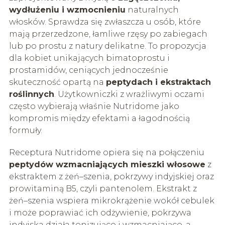
wydłużeniu i wzmocnieniu
naturalnych
włosków. Sprawdza się zwłaszcza u osób, które
mają przerzedzone, łamliwe rzęsy po zabiegach
lub po prostu z natury delikatne. To propozycja
dla kobiet unikających bimatoprostu i
prostamidów, ceniących jednocześnie
skuteczność opartą na
peptydach i ekstraktach
roślinnych
. Użytkowniczki z wrażliwymi oczami
często wybierają właśnie Nutridome jako
kompromis między efektami a łagodnością
formuły.
Receptura Nutridome opiera się na połączeniu
peptydów wzmacniających mieszki włosowe
z
ekstraktem z żeń–szenia, pokrzywy indyjskiej oraz
prowitaminą B5, czyli pantenolem. Ekstrakt z
żeń–szenia wspiera mikrokrążenie wokół cebulek
i może poprawiać ich odżywienie, pokrzywa
indyjska działa tonizująco i wzmacniająco, a