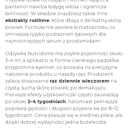
pantenol nawilża łodygę włosa i ogranicza
łamliwość. W składzie znajdziesz także inne
ekstrakty roślinne
, które dbają o delikatną skórę
powiek. Formuła nie zawiera bimatoprostu, co
zmniejsza ryzyko podrażnień typowych dla
najmocniejszych serum z prostamidami.
Odżywka Nutridome ma zwykle pojemność około
3–4 ml, a aplikator w formie cienkiego pędzelka
przypomina eyeliner, co pozwala na precyzyjne
nałożenie produktu u nasady rzęs. Producent
zaleca stosowanie
raz dziennie wieczorem
na
czystą, suchą skórę powiek, po demakijażu.
Pierwsze efekty użytkowniczki często zauważają
po około
2–4 tygodniach
, natomiast pełniejsza
poprawa gęstości i długości pojawia się po 8–12
tygodniach. Cena plasuje się w średniej półce, ale
dzięki dobrej wydajności jedna buteleczka