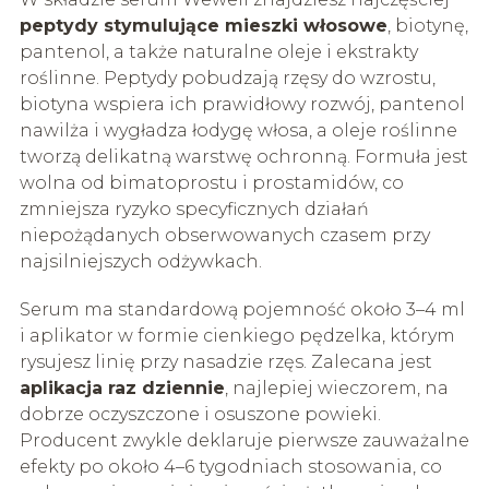
peptydy stymulujące mieszki włosowe
, biotynę,
pantenol, a także naturalne oleje i ekstrakty
roślinne. Peptydy pobudzają rzęsy do wzrostu,
biotyna wspiera ich prawidłowy rozwój, pantenol
nawilża i wygładza łodygę włosa, a oleje roślinne
tworzą delikatną warstwę ochronną. Formuła jest
wolna od bimatoprostu i prostamidów, co
zmniejsza ryzyko specyficznych działań
niepożądanych obserwowanych czasem przy
najsilniejszych odżywkach.
Serum ma standardową pojemność około 3–4 ml
i aplikator w formie cienkiego pędzelka, którym
rysujesz linię przy nasadzie rzęs. Zalecana jest
aplikacja raz dziennie
, najlepiej wieczorem, na
dobrze oczyszczone i osuszone powieki.
Producent zwykle deklaruje pierwsze zauważalne
efekty po około 4–6 tygodniach stosowania, co