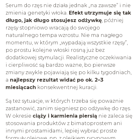
Serum do rzęs nie działa jednak „na zawsze” i nie
zmienia genetyki włoka.
Efekt utrzymuje się tak
długo, jak długo stosujesz odżywkę
, później
rzęsy stopniowo wracają do swojego
naturalnego tempa wzrostu. Nie ma nagłego
momentu, w którym „wypadają wszystkie rzęsy”,
po prostu kolejne włoski rosną już bez
dodatkowej stymulacji. Realistyczne oczekiwania
i cierpliwość są bardzo ważne, bo pierwsze
zmiany zwykle pojawiają się po kilku tygodniach,
a
najlepszy rezultat widać po ok. 2–3
miesiącach
konsekwentnej kuracji.
Są też sytuacje, w których trzeba się poważnie
zastanowić, zanim sięgniesz po odżywkę do rzęs.
W okresie
ciąży i karmienia piersią
nie zaleca się
stosowania produktów z bimatoprostem ani
innymi prostamidami, lepiej wybrać proste
formuły olejowe, np. z olejkiem rycynowym.