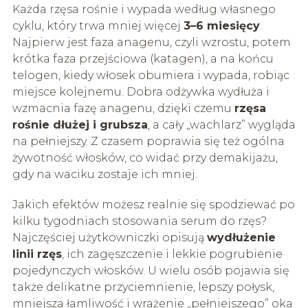
Każda rzęsa rośnie i wypada według własnego
cyklu, który trwa mniej więcej
3–6 miesięcy
.
Najpierw jest faza anagenu, czyli wzrostu, potem
krótka faza przejściowa (katagen), a na końcu
telogen, kiedy włosek obumiera i wypada, robiąc
miejsce kolejnemu. Dobra odżywka wydłuża i
wzmacnia fazę anagenu, dzięki czemu
rzęsa
rośnie dłużej i grubsza
, a cały „wachlarz” wygląda
na pełniejszy. Z czasem poprawia się też ogólna
żywotność włosków, co widać przy demakijażu,
gdy na waciku zostaje ich mniej.
Jakich efektów możesz realnie się spodziewać po
kilku tygodniach stosowania serum do rzęs?
Najczęściej użytkowniczki opisują
wydłużenie
linii rzęs
, ich zagęszczenie i lekkie pogrubienie
pojedynczych włosków. U wielu osób pojawia się
także delikatne przyciemnienie, lepszy połysk,
mniejsza łamliwość i wrażenie „pełniejszego” oka