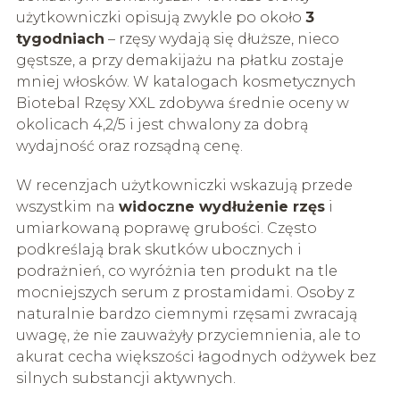
użytkowniczki opisują zwykle po około
3
tygodniach
– rzęsy wydają się dłuższe, nieco
gęstsze, a przy demakijażu na płatku zostaje
mniej włosków. W katalogach kosmetycznych
Biotebal Rzęsy XXL zdobywa średnie oceny w
okolicach 4,2/5 i jest chwalony za dobrą
wydajność oraz rozsądną cenę.
W recenzjach użytkowniczki wskazują przede
wszystkim na
widoczne wydłużenie rzęs
i
umiarkowaną poprawę grubości. Często
podkreślają brak skutków ubocznych i
podrażnień, co wyróżnia ten produkt na tle
mocniejszych serum z prostamidami. Osoby z
naturalnie bardzo ciemnymi rzęsami zwracają
uwagę, że nie zauważyły przyciemnienia, ale to
akurat cecha większości łagodnych odżywek bez
silnych substancji aktywnych.