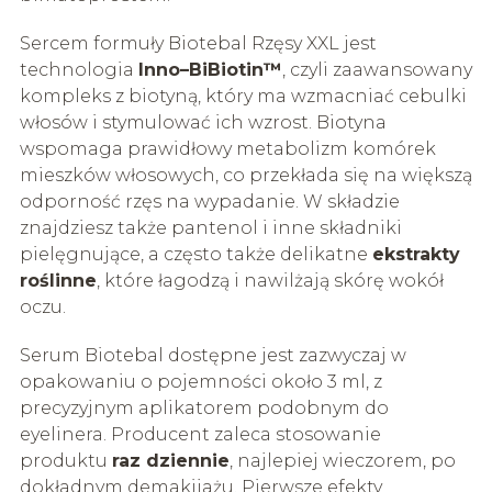
Sercem formuły Biotebal Rzęsy XXL jest
technologia
Inno–BiBiotin™
, czyli zaawansowany
kompleks z biotyną, który ma wzmacniać cebulki
włosów i stymulować ich wzrost. Biotyna
wspomaga prawidłowy metabolizm komórek
mieszków włosowych, co przekłada się na większą
odporność rzęs na wypadanie. W składzie
znajdziesz także pantenol i inne składniki
pielęgnujące, a często także delikatne
ekstrakty
roślinne
, które łagodzą i nawilżają skórę wokół
oczu.
Serum Biotebal dostępne jest zazwyczaj w
opakowaniu o pojemności około 3 ml, z
precyzyjnym aplikatorem podobnym do
eyelinera. Producent zaleca stosowanie
produktu
raz dziennie
, najlepiej wieczorem, po
dokładnym demakijażu. Pierwsze efekty