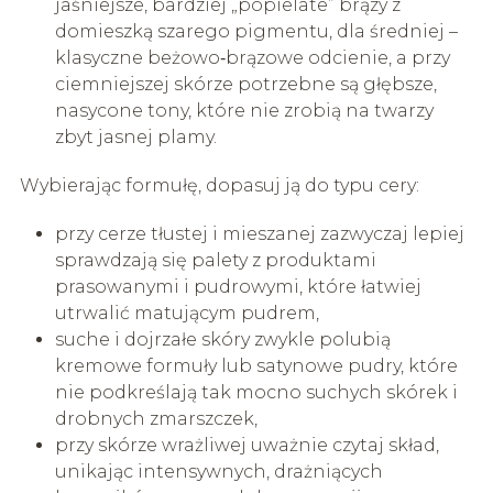
jaśniejsze, bardziej „popielate” brązy z
domieszką szarego pigmentu, dla średniej –
klasyczne beżowo‑brązowe odcienie, a przy
ciemniejszej skórze potrzebne są głębsze,
nasycone tony, które nie zrobią na twarzy
zbyt jasnej plamy.
Wybierając formułę, dopasuj ją do typu cery:
przy cerze tłustej i mieszanej zazwyczaj lepiej
sprawdzają się palety z produktami
prasowanymi i pudrowymi, które łatwiej
utrwalić matującym pudrem,
suche i dojrzałe skóry zwykle polubią
kremowe formuły lub satynowe pudry, które
nie podkreślają tak mocno suchych skórek i
drobnych zmarszczek,
przy skórze wrażliwej uważnie czytaj skład,
unikając intensywnych, drażniących