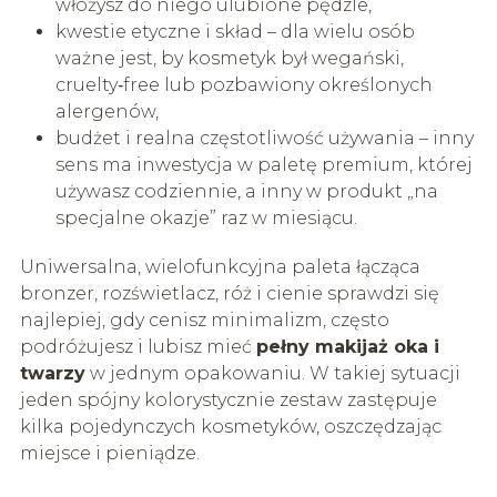
włożysz do niego ulubione pędzle,
kwestie etyczne i skład – dla wielu osób
ważne jest, by kosmetyk był wegański,
cruelty‑free lub pozbawiony określonych
alergenów,
budżet i realna częstotliwość używania – inny
sens ma inwestycja w paletę premium, której
używasz codziennie, a inny w produkt „na
specjalne okazje” raz w miesiącu.
Uniwersalna, wielofunkcyjna paleta łącząca
bronzer, rozświetlacz, róż i cienie sprawdzi się
najlepiej, gdy cenisz minimalizm, często
podróżujesz i lubisz mieć
pełny makijaż oka i
twarzy
w jednym opakowaniu. W takiej sytuacji
jeden spójny kolorystycznie zestaw zastępuje
kilka pojedynczych kosmetyków, oszczędzając
miejsce i pieniądze.