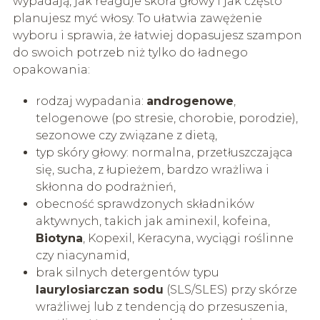
wypadają, jak reaguje skóra głowy i jak często
planujesz myć włosy. To ułatwia zawężenie
wyboru i sprawia, że łatwiej dopasujesz szampon
do swoich potrzeb niż tylko do ładnego
opakowania:
rodzaj wypadania:
androgenowe
,
telogenowe (po stresie, chorobie, porodzie),
sezonowe czy związane z dietą,
typ skóry głowy: normalna, przetłuszczająca
się, sucha, z łupieżem, bardzo wrażliwa i
skłonna do podrażnień,
obecność sprawdzonych składników
aktywnych, takich jak aminexil, kofeina,
Biotyna
, Kopexil, Keracyna, wyciągi roślinne
czy niacynamid,
brak silnych detergentów typu
laurylosiarczan sodu
(SLS/SLES) przy skórze
wrażliwej lub z tendencją do przesuszenia,