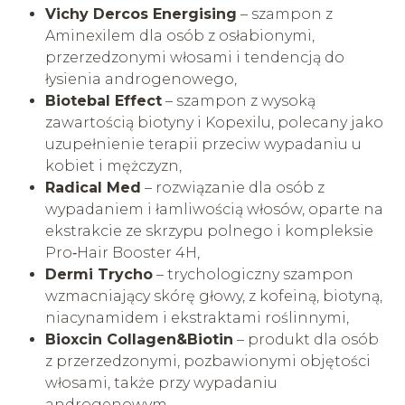
Vichy Dercos Energising
– szampon z
Aminexilem dla osób z osłabionymi,
przerzedzonymi włosami i tendencją do
łysienia androgenowego,
Biotebal Effect
– szampon z wysoką
zawartością biotyny i Kopexilu, polecany jako
uzupełnienie terapii przeciw wypadaniu u
kobiet i mężczyzn,
Radical Med
– rozwiązanie dla osób z
wypadaniem i łamliwością włosów, oparte na
ekstrakcie ze skrzypu polnego i kompleksie
Pro‑Hair Booster 4H,
Dermi Trycho
– trychologiczny szampon
wzmacniający skórę głowy, z kofeiną, biotyną,
niacynamidem i ekstraktami roślinnymi,
Bioxcin Collagen&Biotin
– produkt dla osób
z przerzedzonymi, pozbawionymi objętości
włosami, także przy wypadaniu
androgenowym.