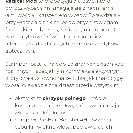
Radical Med
to propozycja dla osób, które
oprócz wypadania zmagają się z nadmierną
łamliwością i kruszeniem włosów. Sprawdza się
przy włosach cienkich, osłabionych zabiegami
fryzjerskimi lub częstą stylizacją na gorąco. Dla
wielu użytkowników jest to ekonomiczna
alternatywa dla droższych dermokosmetyków
aptecznych.
Szampon bazuje na dobrze znanych składnikach
roślinnych i specjalnym kompleksie aktywnym,
który działa zarówno na cebulkę, jak i na łodygę
włosa. W składzie znajdziesz przede wszystkim:
ekstrakt ze
skrzypu polnego
– źródło
krzemionki i minerałów, które wzmacniają
włosy na całej długości,
complex Pro‑Hair Booster 4H – wspiera
cebulki i włókno włosa, poprawiając ich