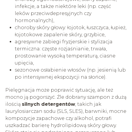
infekcje, a także niektóre leki (np. część
leków przeciwdepresyjnych czy
hormonalnych),
choroby skóry głowy: łojotok, łuszczyca, łupież,
łojotokowe zapalenie skóry, grzybice,
agresywne zabiegi fryzjerskie i stylizacja
termiczna: częste rozjaśnianie, trwała,
prostowanie wysoką temperaturą, ciasne
upięcia,
sezonowe osłabienie włosów (np. jesienią lub
po intensywnej ekspozycji na słońce).
Pielęgnacja może poprawić sytuację, ale też
mocno ją pogorszyć. Źle dobrany szampon z dużą
ilością
silnych detergentów
, takich jak
laurylosiarczan sodu (SLS, SLES), barwniki, mocne
kompozycje zapachowe czy alkohol, potrafi
uszkadzać barierę hydrolipidową skóry głowy.