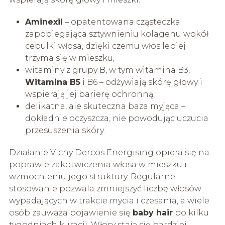
Aminexil
– opatentowana cząsteczka
zapobiegająca sztywnieniu kolagenu wokół
cebulki włosa, dzięki czemu włos lepiej
trzyma się w mieszku,
witaminy z grupy B, w tym witamina B3,
Witamina B5
i B6 – odżywiają skórę głowy i
wspierają jej barierę ochronną,
delikatna, ale skuteczna baza myjąca –
dokładnie oczyszcza, nie powodując uczucia
przesuszenia skóry.
Działanie Vichy Dercos Energising opiera się na
poprawie zakotwiczenia włosa w mieszku i
wzmocnieniu jego struktury. Regularne
stosowanie pozwala zmniejszyć liczbę włosów
wypadających w trakcie mycia i czesania, a wiele
osób zauważa pojawienie się
baby hair
po kilku
tygodniach kuracji. Włosy stają się bardziej