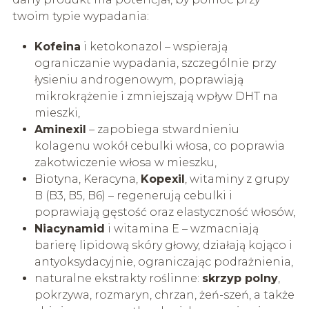
twoim typie wypadania:
Kofeina
i ketokonazol – wspierają
ograniczanie wypadania, szczególnie przy
łysieniu androgenowym, poprawiają
mikrokrążenie i zmniejszają wpływ DHT na
mieszki,
Aminexil
– zapobiega stwardnieniu
kolagenu wokół cebulki włosa, co poprawia
zakotwiczenie włosa w mieszku,
Biotyna, Keracyna,
Kopexil
, witaminy z grupy
B (B3, B5, B6) – regenerują cebulki i
poprawiają gęstość oraz elastyczność włosów,
Niacynamid
i witamina E – wzmacniają
barierę lipidową skóry głowy, działają kojąco i
antyoksydacyjnie, ograniczając podrażnienia,
naturalne ekstrakty roślinne:
skrzyp polny
,
pokrzywa, rozmaryn, chrzan, żeń-szeń, a także