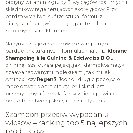
biotyny, witamin z grupy B, wyciągów roślinnych i
składników regenerujących skórę głowy. Przy
bardzo wrażliwej skórze szukaj formuł z
niacynamidem, witaminą E, pantenolem i
łagodnymi surfaktantami.
Na rynku znajdziesz zarówno szampony o
bardziej „naturalnych” formułach, jak np.
Klorane
Shampoing à la Quinine & Edelweiss BIO
z
chininą i szarotką alpejską, jak i dermokosmetyki
z zaawansowanymi molekułami, takimi jak
Aminexil czy
Regen7
. Jedno i drugie podejście
może dawać dobre efekty, jeśli skład jest
przemyślany, a formuła faktycznie odpowiada
potrzebom twojej skóry i rodzaju łysienia.
Szampon przeciw wypadaniu
włosów – ranking top 5 najlepszych
produktów