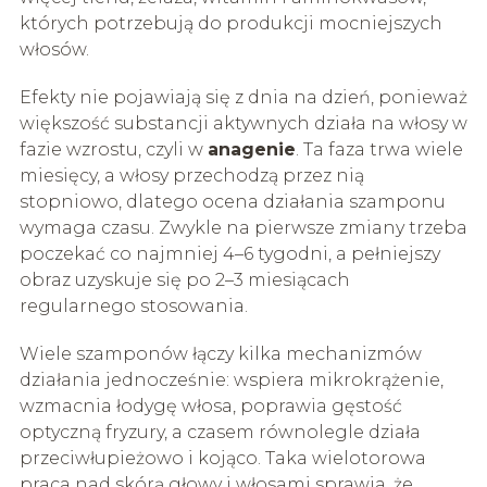
których potrzebują do produkcji mocniejszych
włosów.
Efekty nie pojawiają się z dnia na dzień, ponieważ
większość substancji aktywnych działa na włosy w
fazie wzrostu, czyli w
anagenie
. Ta faza trwa wiele
miesięcy, a włosy przechodzą przez nią
stopniowo, dlatego ocena działania szamponu
wymaga czasu. Zwykle na pierwsze zmiany trzeba
poczekać co najmniej 4–6 tygodni, a pełniejszy
obraz uzyskuje się po 2–3 miesiącach
regularnego stosowania.
Wiele szamponów łączy kilka mechanizmów
działania jednocześnie: wspiera mikrokrążenie,
wzmacnia łodygę włosa, poprawia gęstość
optyczną fryzury, a czasem równolegle działa
przeciwłupieżowo i kojąco. Taka wielotorowa
praca nad skórą głowy i włosami sprawia, że