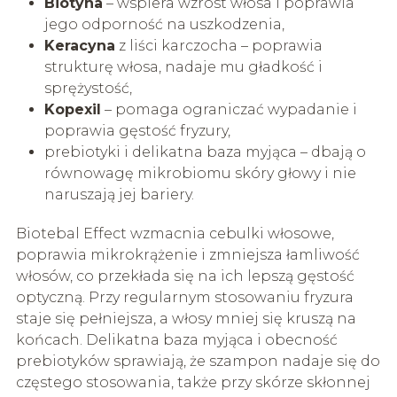
Biotyna
– wspiera wzrost włosa i poprawia
jego odporność na uszkodzenia,
Keracyna
z liści karczocha – poprawia
strukturę włosa, nadaje mu gładkość i
sprężystość,
Kopexil
– pomaga ograniczać wypadanie i
poprawia gęstość fryzury,
prebiotyki i delikatna baza myjąca – dbają o
równowagę mikrobiomu skóry głowy i nie
naruszają jej bariery.
Biotebal Effect wzmacnia cebulki włosowe,
poprawia mikrokrążenie i zmniejsza łamliwość
włosów, co przekłada się na ich lepszą gęstość
optyczną. Przy regularnym stosowaniu fryzura
staje się pełniejsza, a włosy mniej się kruszą na
końcach. Delikatna baza myjąca i obecność
prebiotyków sprawiają, że szampon nadaje się do
częstego stosowania, także przy skórze skłonnej