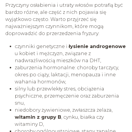
Przyczyny osłabienia i utraty włosów potrafią być
bardzo różne, ale część z nich pojawia się
wyjątkowo często. Warto przyjrzeć się
najważniejszym czynnikom, które mogą
doprowadzić do przerzedzenia fryzury:
czynniki genetyczne i
łysienie androgenowe
u kobiet i mężczyzn, związane z
nadwrażliwością mieszków na DHT,
zaburzenia hormonalne: choroby tarczycy,
okres po ciąży, laktacji, menopauza i inne
wahania hormonów,
silny lub przewlekły stres, obciążenia
psychiczne, przemęczenie oraz zaburzenia
snu,
niedobory żywieniowe, zwłaszcza żelaza,
witamin z grupy B
, cynku, białka czy
witaminy D,
choroby ogólnoustrojowe, stany zapalne,