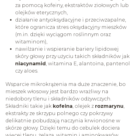
za pomocą kofeiny, ekstraktów ziołowych lub
olejków eterycznych,
działanie antyoksydacyjne i przeciwzapalne,
które ogranicza stres oksydacyjny mieszków
(m.in. dzięki wyciągom roślinnym oraz
witaminom),
nawilżanie i wspieranie bariery lipidowej
skóry głowy przy użyciu takich składników jak
niacynamid
, witamina E, alantoina, pantenol
czy aloes.
Wsparcie mikrokrążenia ma duże znaczenie, bo
mieszek włosowy jest bardzo wrażliwy na
niedobory tlenu i składników odżywczych.
Składniki takie jak
kofeina
, olejek z
rozmarynu
,
ekstrakty ze skrzypu polnego czy pokrzywy
delikatnie pobudzają naczynia krwionośne w
skórze głowy. Dzięki temu do cebulek dociera
więcej tlenu, żelaza, witamin i aminokwasów,