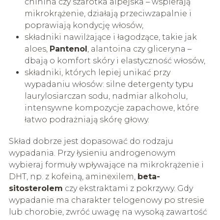
chinina czy szarotka alpejska – wspierają
mikrokrążenie, działają przeciwzapalnie i
poprawiają kondycję włosów,
składniki nawilżające i łagodzące, takie jak
aloes,
Pantenol
, alantoina czy gliceryna –
dbają o komfort skóry i elastyczność włosów,
składniki, których lepiej unikać przy
wypadaniu włosów: silne detergenty typu
laurylosiarczan sodu, nadmiar alkoholu,
intensywne kompozycje zapachowe, które
łatwo podrażniają skórę głowy.
Skład dobrze jest dopasować do rodzaju
wypadania. Przy łysieniu androgenowym
wybieraj formuły wpływające na mikrokrążenie i
DHT, np. z kofeiną, aminexilem,
beta-
sitosterolem
czy ekstraktami z pokrzywy. Gdy
wypadanie ma charakter telogenowy po stresie
lub chorobie, zwróć uwagę na wysoką zawartość