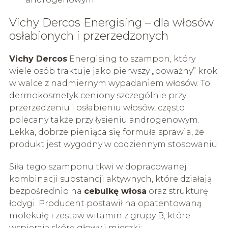
Vichy Dercos Energising – dla włosów
osłabionych i przerzedzonych
Vichy Dercos
Energising to szampon, który
wiele osób traktuje jako pierwszy „poważny” krok
w walce z nadmiernym wypadaniem włosów. To
dermokosmetyk ceniony szczególnie przy
przerzedzeniu i osłabieniu włosów, często
polecany także przy łysieniu androgenowym.
Lekka, dobrze pieniąca się formuła sprawia, że
produkt jest wygodny w codziennym stosowaniu.
Siła tego szamponu tkwi w dopracowanej
kombinacji substancji aktywnych, które działają
bezpośrednio na
cebulkę włosa
oraz strukturę
łodygi. Producent postawił na opatentowaną
molekułę i zestaw witamin z grupy B, które
wspierają skórę głowy i mieszki: