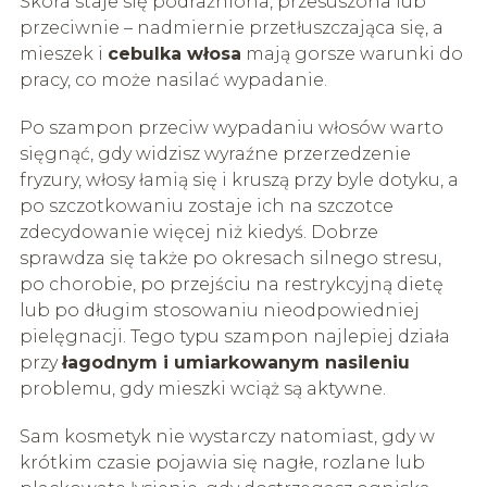
Skóra staje się podrażniona, przesuszona lub
przeciwnie – nadmiernie przetłuszczająca się, a
mieszek i
cebulka włosa
mają gorsze warunki do
pracy, co może nasilać wypadanie.
Po szampon przeciw wypadaniu włosów warto
sięgnąć, gdy widzisz wyraźne przerzedzenie
fryzury, włosy łamią się i kruszą przy byle dotyku, a
po szczotkowaniu zostaje ich na szczotce
zdecydowanie więcej niż kiedyś. Dobrze
sprawdza się także po okresach silnego stresu,
po chorobie, po przejściu na restrykcyjną dietę
lub po długim stosowaniu nieodpowiedniej
pielęgnacji. Tego typu szampon najlepiej działa
przy
łagodnym i umiarkowanym nasileniu
problemu, gdy mieszki wciąż są aktywne.
Sam kosmetyk nie wystarczy natomiast, gdy w
krótkim czasie pojawia się nagłe, rozlane lub